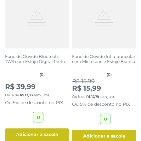
Fone de Ouvido Bluetooth
Fone de Ouvido Intra-auricular
TWS com Estojo Digital Preto
com Microfone e Estojo Branco
(0)
(0)
R$ 15,99
R$ 39,99
R$ 15,99
Ou
3
x de
R$
13
,
33
sem juros
Ou
1
x de
R$
12
,
79
sem juros
Ou 5% de desconto no PIX
Ou 5% de desconto no PIX
U
U
adicionar a sacola
adicionar a sacola