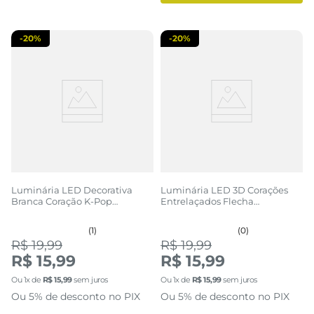
-
20%
-
20%
Luminária LED Decorativa
Luminária LED 3D Corações
Branca Coração K-Pop
Entrelaçados Flecha
Mãozinha
Romântica
(1)
(0)
R$ 19,99
R$ 19,99
R$ 15,99
R$ 15,99
Ou
1
x de
R$
15
,
99
sem juros
Ou
1
x de
R$
15
,
99
sem juros
Ou 5% de desconto no PIX
Ou 5% de desconto no PIX