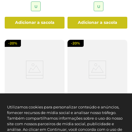
U
U
adicionar a sacola
adicionar a sacola
-
20%
-
20%
Luminária LED Branca
Luminária Decorativa Branca
Utilizamos cookies para personalizar conteúdo e anúncios,
Corações 'I Love You' 3D
3D Corações Balões e Amor
fornecer recursos de mídia social e analisar nosso tráfego.
Também compartilhamos informações sobre o uso do nosso
site com nossos parceiros de mídia social, publicidade e
(0)
(2)
R$ 19,99
R$ 19,99
análise. Ao clicar em Continuar, você concorda com o uso de