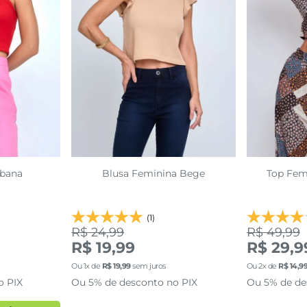
ibana
Blusa Feminina Bege
Top Fem
(1)
R$ 24,99
R$ 49,99
R$ 19,99
R$ 29,9
Ou
1
x de
R$
19
,
99
sem juros
Ou
2
x de
R$
14
,
9
o PIX
Ou 5% de desconto no PIX
Ou 5% de de