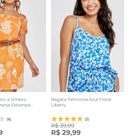
bro a Ombro
Regata Feminina Azul Floral
ranja Estampa
Liberty
(6)
(3)
R$ 39,99
9
R$ 29,99