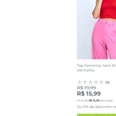
Top Feminino Sem R
Vermelho
(0)
R$ 19,99
R$ 15,99
Ou
1
x de
R$
15
,
99
sem juros
Ou 5% de desconto n