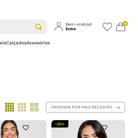
0
Bem-vindo(a)!
Entre
aia
Calçados
Acessórios
P
M
P
M
cionar a sacola
adicionar a sacola
o
ORDENAR POR
MAIS RECENTES
-
25%