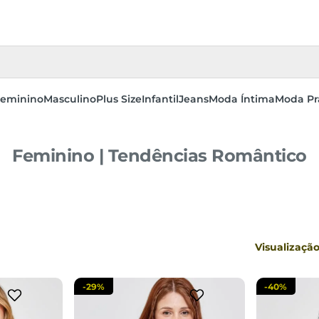
eminino
Masculino
Plus Size
Infantil
Jeans
Moda Íntima
Moda Pr
Feminino | Tendências Romântico
G
P
M
sacola
adicionar a sacola
adi
Visualizaçã
-
29%
-
40%