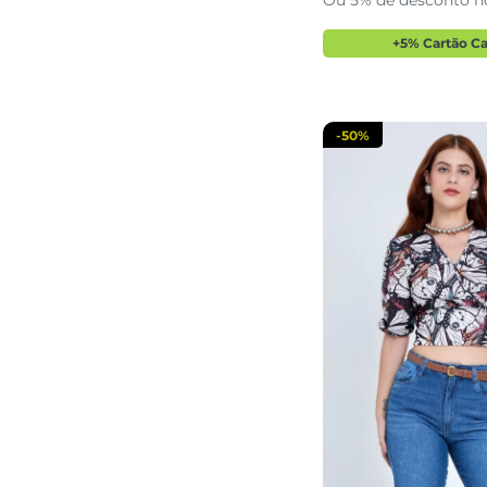
Ou 5% de desconto n
adicionar a 
+5% Cartão C
-
50%