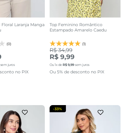
 Floral Laranja Manga
Top Feminino Romântico
u
Estampado Amarelo Caedu
(0)
(1)
R$ 34,99
9
R$ 9,99
M
P
sem juros
Ou
1
x de
R$
9
,
99
sem juros
sconto no PIX
Ou 5% de desconto no PIX
cionar a sacola
adicionar a sacola
-
33%