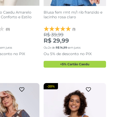
o Caedu Amarelo
Blusa fem rmt m/l rib franzido e
Conforto e Estilo
lacinho rosa claro
(0)
(1)
R$ 39,99
R$ 29,99
M
P
sem juros
Ou
2
x de
R$
14
,
99
sem juros
sconto no PIX
Ou 5% de desconto no PIX
cionar a sacola
adicionar a sacola
+5% Cartão Caedu
-
20%