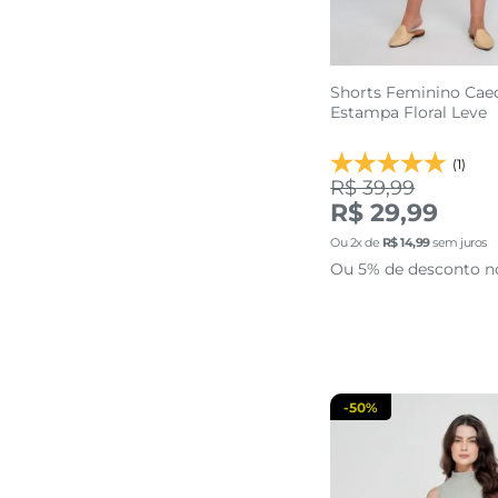
Shorts Feminino Cae
Estampa Floral Leve
(1)
R$ 39,99
R$ 29,99
G
Ou
2
x de
R$
14
,
99
sem juros
Ou 5% de desconto n
adicionar a 
-
50%