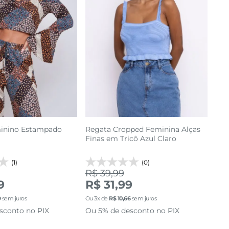
inino Estampado
Regata Cropped Feminina Alças
Finas em Tricô Azul Claro
(1)
(0)
R$ 39,99
9
R$ 31,99
9
sem juros
Ou
3
x de
R$
10
,
66
sem juros
sconto no PIX
Ou 5% de desconto no PIX