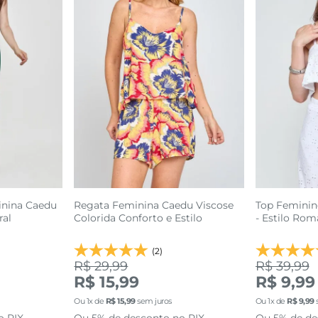
inina Caedu
Regata Feminina Caedu Viscose
Top Feminin
ral
Colorida Conforto e Estilo
- Estilo Rom
(2)
R$ 29,99
R$ 39,99
R$ 15,99
R$ 9,99
P
Ou
1
x de
R$
15
,
99
sem juros
Ou
1
x de
R$
9
,
99