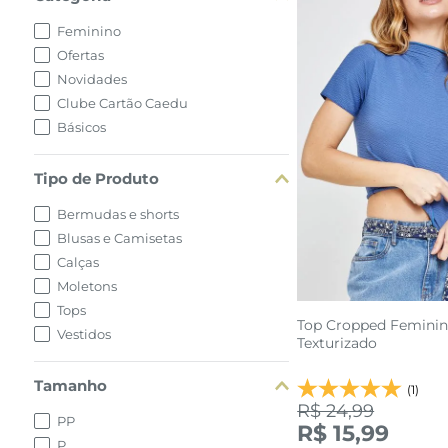
Feminino
Ofertas
Novidades
Clube Cartão Caedu
Básicos
Tipo de Produto
Bermudas e shorts
Blusas e Camisetas
Calças
Moletons
Tops
Top Cropped Feminin
Vestidos
Texturizado
Tamanho
(1)
R$ 24,99
PP
R$ 15,99
P