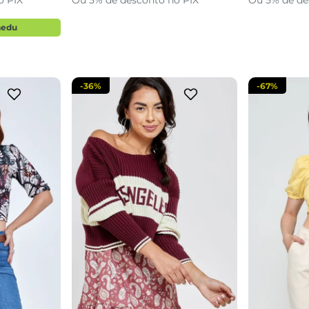
o PIX
Ou 5% de desconto no PIX
Ou 5% de de
sacola
adicionar a sacola
adi
aedu
-
36%
-
67%