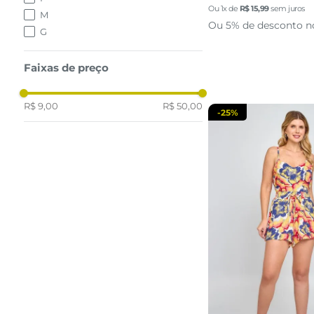
P
Ou
1
x de
R$
15
,
99
sem juros
M
Ou 5% de desconto n
G
adicionar a 
Faixas de preço
R$ 9,00
R$ 50,00
-
25%