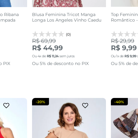
o Ribana
Blusa Feminina Tricot Manga
Top Feminin
tampada
Longa Los Angeles Vinho Caedu
Romântico - 
(0)
R$ 69,99
R$ 29,99
R$ 44,99
R$ 9,99
P
Ou
4
x de
R$
11
,
24
sem juros
Ou
1
x de
R$
9
,
99
o PIX
Ou 5% de desconto no PIX
Ou 5% de de
sacola
adicionar a sacola
adi
-
20%
-
40%