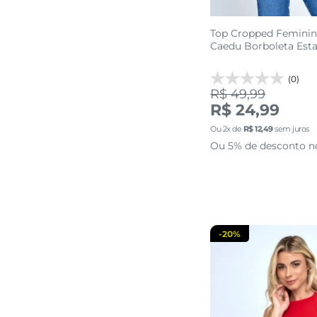
Top Cropped Feminin
Caedu Borboleta Es
(0)
R$ 49,99
R$ 24,99
P
Ou
2
x de
R$
12
,
49
sem juros
Ou 5% de desconto n
adicionar a 
-
20%