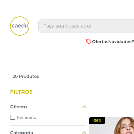
Faça sua busca aqui
Ofertas
Novidades
F
P
M
20
Produtos
adicionar a 
FILTROS
Gênero
Feminino
-
36%
Categoria