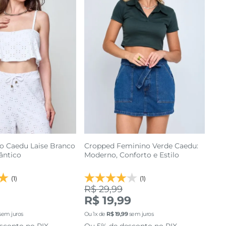
o Caedu Laise Branco
Cropped Feminino Verde Caedu:
ântico
Moderno, Conforto e Estilo
(1)
(1)
R$ 29,99
R$ 19,99
G
G
sem juros
Ou
1
x de
R$
19
,
99
sem juros