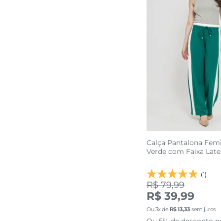
Calça Pantalona Fem
Verde com Faixa Late
(1)
R$ 79,99
R$ 39,99
PP
Ou
3
x de
R$
13
,
33
sem juros