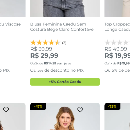
du Viscose
Blusa Feminina Caedu Sem
Top Cropped
Costura Bege Claro Confortável
Longa Caed
(3)
R$ 39,99
R$ 49,99
R$ 29,99
R$ 19,9
P
Ou
2
x de
R$
14
,
99
sem juros
Ou
1
x de
R$
19
,
99
o PIX
Ou 5% de desconto no PIX
Ou 5% de de
sacola
adicionar a sacola
adi
+5% Cartão Caedu
-
47%
-
75%