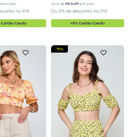
P
M
G
M
G
9
sem juros
Ou
2
x de
R$
14
,
99
sem juros
sconto no PIX
Ou 5% de desconto no PIX
cionar a sacola
adicionar a sacola
 Cartão Caedu
+5% Cartão Caedu
-
71%