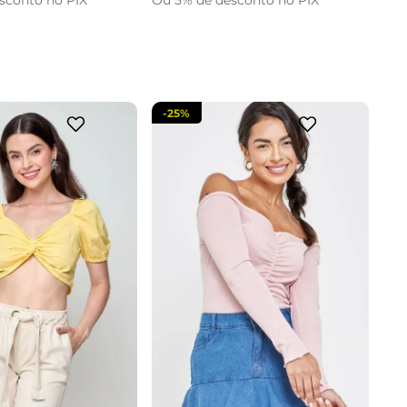
sconto no PIX
Ou 5% de desconto no PIX
cionar a sacola
adicionar a sacola
-
25%