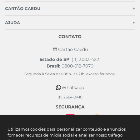
Chinelo Infantil Menino Preto
Vermelho Corrida
R$ 19,99
Ou
1
x de
R$
19
,
99
sem juros
Ou 5% de desconto no PIX
25/26
29/30
31/32
35
adicionar a sacola
Chin ipanema day 27321 preto
bq189 preto preto
R$ 19,99
Utilizamos cookies para personalizar conteúdo e anúncios,
fornecer recursos de mídia social e analisar nosso tráfego.
Ou
1
x de
R$
19
,
99
sem juros