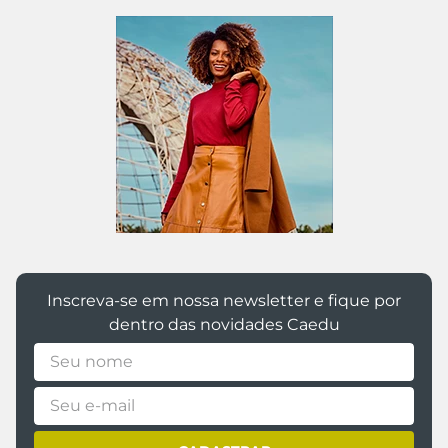
Ou
3
x de
R$
13
,
33
sem juros
Ou
2
x de
R$
14
,
99
sem juros
Ou 5% de desconto no PIX
Ou 5% de desconto no PIX
31/32
33/34
35
36
33/34
35
36
37/38
39/40
adicionar a sacola
adicionar a sacola
Chinelo Infantil Menina
Chinelo Feminino Ipanema
Ipanema Brasil Branco
Linea Marrom Geométrico
R$ 29,99
R$ 24,99
Ou
2
x de
R$
14
,
99
sem juros
Ou
2
x de
R$
12
,
49
sem juros
Ou 5% de desconto no PIX
Ou 5% de desconto no PIX
23/24
25/26
27/28
33/34
35
36
37
38