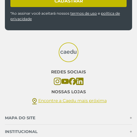
29/30
31/32
39/40
adicionar a sacola
adicionar a sacola
Chinelo Masculino Ipanema
Sandália Infantil Menina Rosa
Bold Urbano Ajustável Preto
Claro com Glitter e Elástico
R$ 29,99
R$ 29,99
Ou
2
x de
R$
14
,
99
sem juros
Ou
2
x de
R$
14
,
99
sem juros
Ou 5% de desconto no PIX
Ou 5% de desconto no PIX
33/34
35
36
37
38
19
20/21
22
23/24
39/40
adicionar a sacola
adicionar a sacola