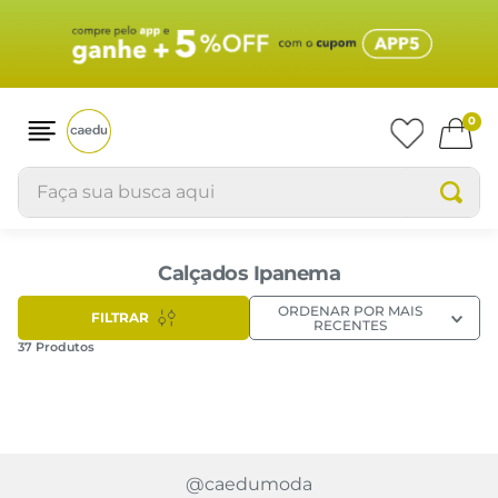
0
Faça sua busca aqui
Calçados Ipanema
ORDENAR POR
MAIS
FILTRAR
RECENTES
37
Produtos
Chinelo Infantil Menina Branco
Chinelo Masculino Ipanema
e Preto Hello Kitty Listrado
Brasil Bege com Bandeira
R$ 39,99
R$ 29,99